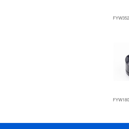
FYW3
FYW1