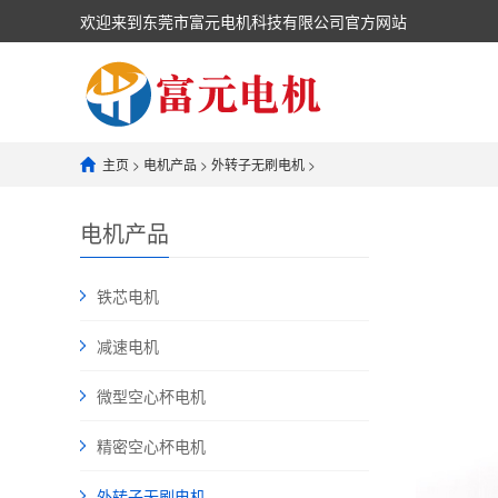
欢迎来到东莞市富元电机科技有限公司官方网站
主页
>
电机产品
>
外转子无刷电机
>
电机产品
铁芯电机
减速电机
微型空心杯电机
精密空心杯电机
外转子无刷电机