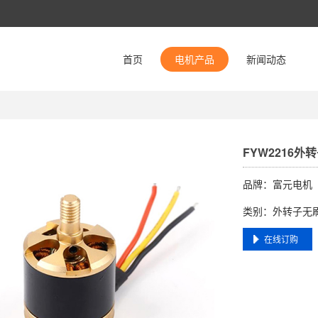
首页
电机产品
新闻动态
FYW2216外
品牌：富元电机
类别：外转子无
在线订购