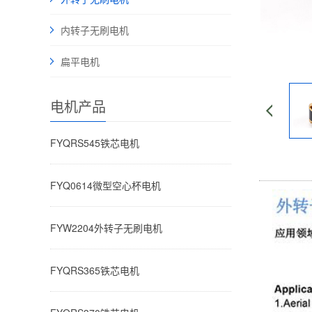
内转子无刷电机
扁平电机
电机产品
FYQRS545铁芯电机
FYQ0614微型空心杯电机
FYW2204外转子无刷电机
FYQRS365铁芯电机