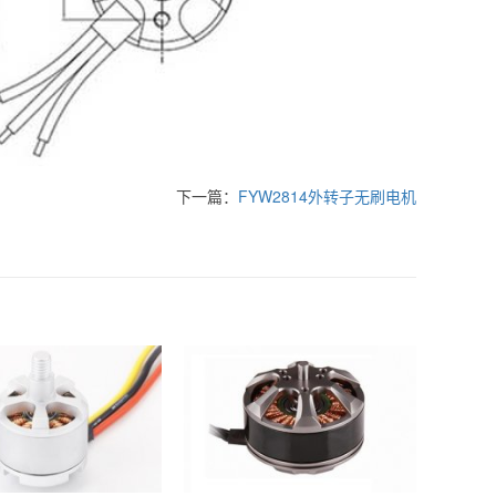
下一篇：
FYW2814外转子无刷电机