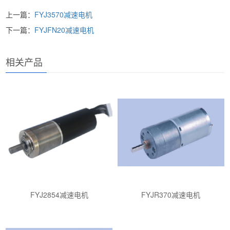
上一篇：
FYJ3570减速电机
下一篇：
FYJFN20减速电机
相关产品
FYJ2854减速电机
FYJR370减速电机