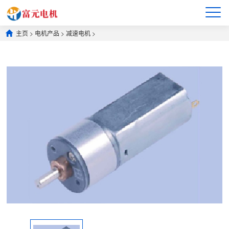
主页
>
电机产品
>
减速电机
>