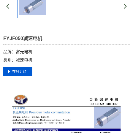
FYJF050减速电机
品牌：富元电机
类别：减速电机
在线订购