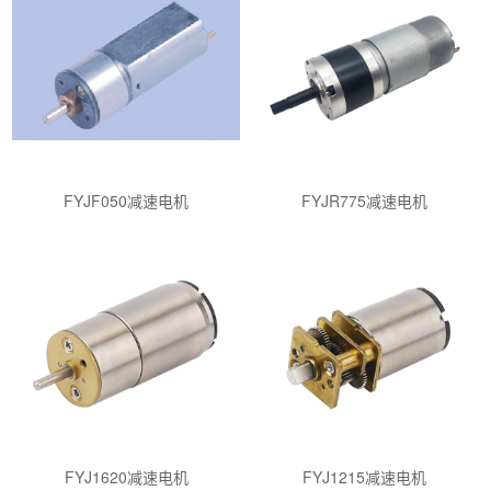
FYJF050减速电机
FYJR775减速电机
FYJ1620减速电机
FYJ1215减速电机